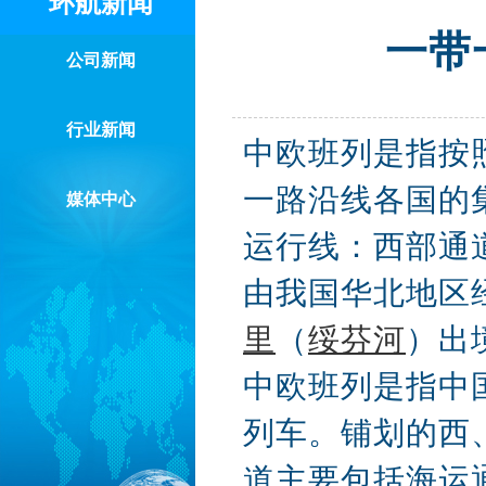
环航新闻
一带
公司新闻
行业新闻
中欧班列是指按
一路沿线各国的
媒体中心
运行线：西部通
由我国华北地区
里
（
绥芬河
）出
中欧班列是指中
列车。铺划的西
道主要包括海运